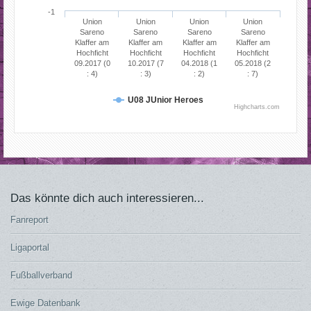
-1
Union
Union
Union
Union
Sareno
Sareno
Sareno
Sareno
Klaffer am
Klaffer am
Klaffer am
Klaffer am
Hochficht
Hochficht
Hochficht
Hochficht
09.2017 (0
10.2017 (7
04.2018 (1
05.2018 (2
: 4)
: 3)
: 2)
: 7)
U08 JUnior Heroes
Highcharts.com
Das könnte dich auch interessieren...
Fanreport
Ligaportal
Fußballverband
Ewige Datenbank