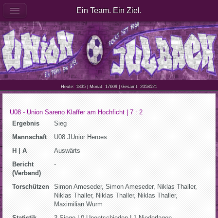
Ein Team. Ein Ziel.
Heute: 1835 | Monat: 17609 | Gesamt: 2058521
U08 - Union Sareno Klaffer am Hochficht | 7 : 2
Ergebnis
Sieg
Mannschaft
U08 JUnior Heroes
H | A
Auswärts
Bericht
-
(Verband)
Torschützen
Simon Ameseder, Simon Ameseder, Niklas Thaller,
Niklas Thaller, Niklas Thaller, Niklas Thaller,
Maximilian Wurm
Statistik
3 Siege | 0 Unentschieden | 1 Niederlagen