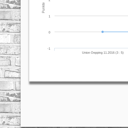
2
Punkte
1
0
-1
Union Oepping 11.2016 (3 : 5)