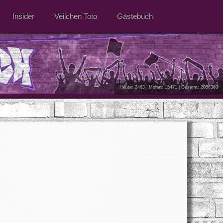
Insider
Veilchen Toto
Gästebuch
Heute: 2463 | Monat: 15471 | Gesamt: 2056383