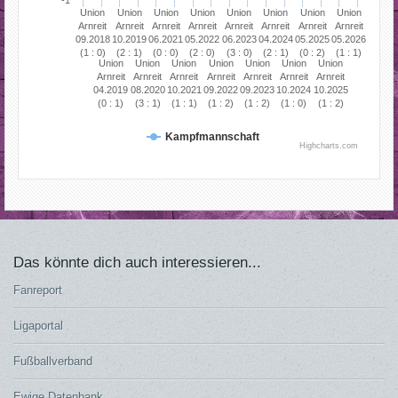
-1
Union
Union
Union
Union
Union
Union
Union
Union
Arnreit
Arnreit
Arnreit
Arnreit
Arnreit
Arnreit
Arnreit
Arnreit
09.2018
10.2019
06.2021
05.2022
06.2023
04.2024
05.2025
05.2026
(1 : 0)
(2 : 1)
(0 : 0)
(2 : 0)
(3 : 0)
(2 : 1)
(0 : 2)
(1 : 1)
Union
Union
Union
Union
Union
Union
Union
Arnreit
Arnreit
Arnreit
Arnreit
Arnreit
Arnreit
Arnreit
04.2019
08.2020
10.2021
09.2022
09.2023
10.2024
10.2025
(0 : 1)
(3 : 1)
(1 : 1)
(1 : 2)
(1 : 2)
(1 : 0)
(1 : 2)
Kampfmannschaft
Highcharts.com
Das könnte dich auch interessieren...
Fanreport
Ligaportal
Fußballverband
Ewige Datenbank