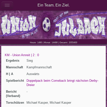
Ein Team. Ein Ziel.
Heute: 1480 | Monat: 14488 | Gesamt: 2055400
KM - Union Arnreit | 2 : 0
Ergebnis
Sieg
Mannschaft
Kampfmannschaft
H | A
Auswärts
Spielbericht
Doppelpack beim Comeback bringt nächsten Derby-
Dreier
Bericht
-
(Verband)
Torschützen
Michael Kasper, Michael Kasper