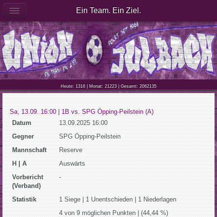
Ein Team. Ein Ziel.
Heute: 1316 | Monat: 21223 | Gesamt: 2062135
Sa, 13.09. 16:00 | 1B vs. SPG Öpping-Peilstein (A)
Datum
13.09.2025 16:00
Gegner
SPG Öpping-Peilstein
Mannschaft
Reserve
H | A
Auswärts
Vorbericht
-
(Verband)
Statistik
1 Siege | 1 Unentschieden | 1 Niederlagen
4 von 9 möglichen Punkten | (44,44 %)