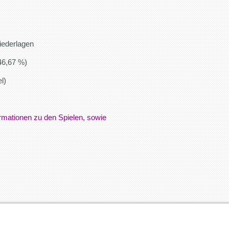
iederlagen
46,67 %)
l)
formationen zu den Spielen, sowie