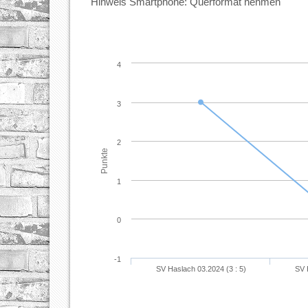
Hinweis Smartphone: Querformat nehmen
4
3
2
Punkte
1
0
-1
SV Haslach 03.2024 (3 : 5)
SV 