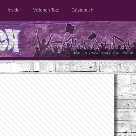
Insider
Veilchen Toto
Gästebuch
Heute: 1293 | Monat: 19194 | Gesamt: 2060106