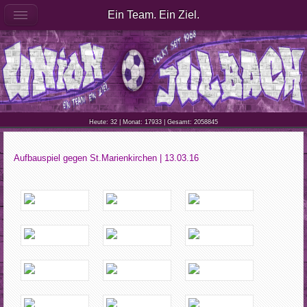
Ein Team. Ein Ziel.
Heute: 32 | Monat: 17933 | Gesamt: 2058845
Aufbauspiel gegen St.Marienkirchen | 13.03.16