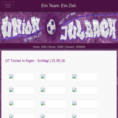
Ein Team. Ein Ziel.
Heute: 2084 | Monat: 15092 | Gesamt: 2056004
U7 Turnier in Aigen - Schlägl | 21.05.16