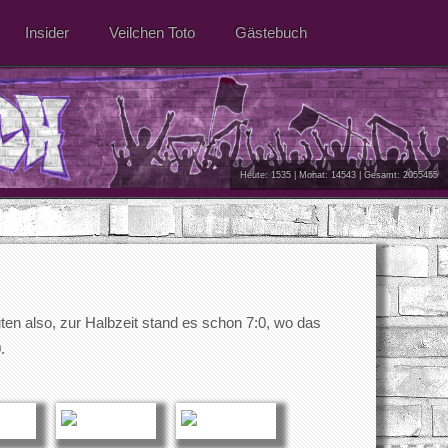
Insider
Veilchen Toto
Gästebuch
Heute: 1535 | Monat: 14543 | Gesamt: 2055455
en also, zur Halbzeit stand es schon 7:0, wo das
.