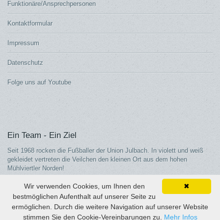
Funktionäre/Ansprechpersonen
Kontaktformular
Impressum
Datenschutz
Folge uns auf Youtube
Ein Team - Ein Ziel
Seit 1968 rocken die Fußballer der Union Julbach. In violett und weiß
gekleidet vertreten die Veilchen den kleinen Ort aus dem hohen
Mühlviertler Norden!
Wir verwenden Cookies, um Ihnen den
✖
bestmöglichen Aufenthalt auf unserer Seite zu
ermöglichen. Durch die weitere Navigation auf unserer Website
© Fußball-julbach.at | Administratorzugang:
Zur Anmeldung
stimmen Sie den Cookie-Vereinbarungen zu.
Mehr Infos