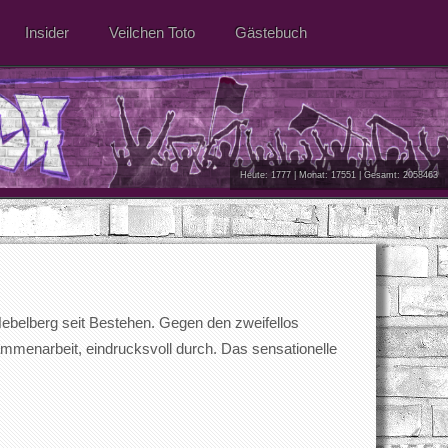
Insider
Veilchen Toto
Gästebuch
Heute: 1777 | Monat: 17551 | Gesamt: 2058463
Nebelberg seit Bestehen. Gegen den zweifellos
mmenarbeit, eindrucksvoll durch. Das sensationelle