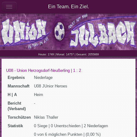
Ein Team. Ein Ziel.
Heute: 1749 | Monat: 14757 | Gesamt: 2055669
U08 - Union Herzogsdorf-Neußerling | 1 : 2
Ergebnis
Niederlage
Mannschaft
U08 JUnior Heroes
H | A
Heim
Bericht
-
(Verband)
Torschützen
Niklas Thaller
Statistik
0 Siege | 0 Unentschieden | 2 Niederlagen
0 von 6 möglichen Punkten | (0,00 %)