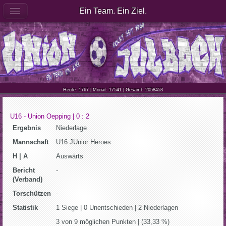
Ein Team. Ein Ziel.
Heute: 1767 | Monat: 17541 | Gesamt: 2058453
U16 - Union Oepping | 0 : 2
Ergebnis
Niederlage
Mannschaft
U16 JUnior Heroes
H | A
Auswärts
Bericht
-
(Verband)
Torschützen
-
Statistik
1 Siege | 0 Unentschieden | 2 Niederlagen
3 von 9 möglichen Punkten | (33,33 %)