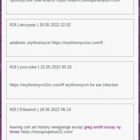
hydroxychlor side effects https://keys-chloroquinehydro.com/
#18 | atrzywav | 18.05.2022 22:02
antibiotic erythromycin https://erythromycinn.com/#
#19 | yxzcxdwr | 22.05.2022 00:15
https://erythromycin1m.com/# erythromycin for ear infection
#20 | Etbiwrish | 18.06.2022 06:14
leaving cert art history newgrange essay
greg smith essay ny
times
https://essaytuperus22.com/