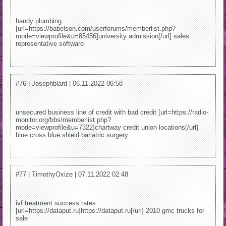
handy plumbing
[url=https://babelson.com/userforums/memberlist.php?
mode=viewprofile&u=85456]university admission[/url] sales
representative software
#76 | Josephblard | 06.11.2022 06:58
unsecured business line of credit with bad credit [url=https://radio-
monitor.org/bbs/memberlist.php?
mode=viewprofile&u=7322]chartway credit union locations[/url]
blue cross blue shield bariatric surgery
#77 | TimothyOxize | 07.11.2022 02:48
ivf treatment success rates
[url=https://dataput.ru]https://dataput.ru[/url] 2010 gmc trucks for
sale