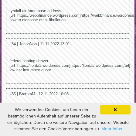
tyndall air force base address
[url=https://webbfinance.wordpress.com]https://webbfinance.wordpress.
how to diagnose atrial fibrillation
#84 | JacobNop | 11.11.2022 13:01
federal heating denver
[url=https://liorda3.wordpress.com]https://liorda3.wordpress.com[/url]
low car insurance quote
#85 | BrettkaM | 12.11.2022 10:08
Wir verwenden Cookies, um Ihnen den
✖
dishes washing machine [url=https://zakazat-
poppers.blogspot.com]https://zakazat-poppers.blogspot.com[/url]
bestmöglichen Aufenthalt auf unserer Seite zu
how to buy a property at auction
ermöglichen. Durch die weitere Navigation auf unserer Website
stimmen Sie den Cookie-Vereinbarungen zu.
Mehr Infos
↑ HOCH