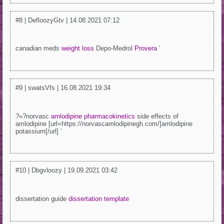
#8 | DefloozyGtv | 14.08.2021 07:12
canadian meds
weight loss
Depo-Medrol
Provera
’
#9 | swatsVfs | 16.08.2021 19:34
?»?norvasc
amlodipine pharmacokinetics
side effects of
amlodipine [url=https://norvascamlodipinegh.com/]amlodipine
potassium[/url] ’
#10 | Dbgvloozy | 19.09.2021 03:42
dissertation guide
dissertation template