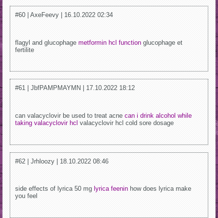
#60 | AxeFeevy | 16.10.2022 02:34
flagyl and glucophage
metformin hcl function
glucophage et
fertilite
#61 | JbfPAMPMAYMN | 17.10.2022 18:12
can valacyclovir be used to treat acne
can i drink alcohol while
taking valacyclovir hcl
valacyclovir hcl cold sore dosage
#62 | Jrhloozy | 18.10.2022 08:46
side effects of lyrica 50 mg
lyrica feenin
how does lyrica make
you feel