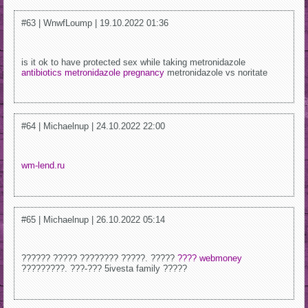
#63 | WnwfLoump | 19.10.2022 01:36
is it ok to have protected sex while taking metronidazole
antibiotics metronidazole pregnancy
metronidazole vs noritate
#64 | Michaelnup | 24.10.2022 22:00
wm-lend.ru
#65 | Michaelnup | 26.10.2022 05:14
?????? ????? ???????? ?????. ?????
???? webmoney
?????????. ???-??? 5ivesta family ?????