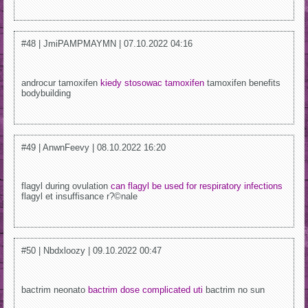
#48 | JmiPAMPMAYMN | 07.10.2022 04:16
androcur tamoxifen
kiedy stosowac tamoxifen
tamoxifen benefits
bodybuilding
#49 | AnwnFeevy | 08.10.2022 16:20
flagyl during ovulation
can flagyl be used for respiratory infections
flagyl et insuffisance r?©nale
#50 | Nbdxloozy | 09.10.2022 00:47
bactrim neonato
bactrim dose complicated uti
bactrim no sun