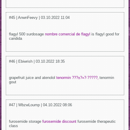
#45 | AnwnFeevy | 03.10.2022 11:04
flagyl 500 surdosage
nombre comercial de flagyl
is flagyl good for
candida
#46 | Ebiwrish | 03.10.2022 18:35
grapefruit juice and atenolol
tenormin ???±?»?·?????‚
tenormin
gout
#47 | WbzwLoump | 04.10.2022 08:06
furosemide storage
furosemide discount
furosemide therapeutic
class