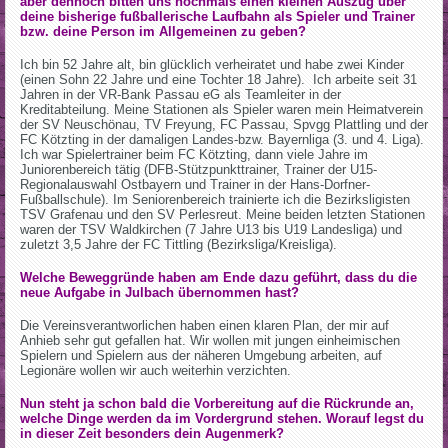
aber dennoch bitten uns nochmals einen kleinen Auszug über
deine bisherige fußballerische Laufbahn als Spieler und Trainer
bzw. deine Person im Allgemeinen zu geben?
Ich bin 52 Jahre alt, bin glücklich verheiratet und habe zwei Kinder
(einen Sohn 22 Jahre und eine Tochter 18 Jahre). Ich arbeite seit 31
Jahren in der VR-Bank Passau eG als Teamleiter in der
Kreditabteilung. Meine Stationen als Spieler waren mein Heimatverein
der SV Neuschönau, TV Freyung, FC Passau, Spvgg Plattling und der
FC Kötzting in der damaligen Landes-bzw. Bayernliga (3. und 4. Liga).
Ich war Spielertrainer beim FC Kötzting, dann viele Jahre im
Juniorenbereich tätig (DFB-Stützpunkttrainer, Trainer der U15-
Regionalauswahl Ostbayern und Trainer in der Hans-Dorfner-
Fußballschule). Im Seniorenbereich trainierte ich die Bezirksligisten
TSV Grafenau und den SV Perlesreut. Meine beiden letzten Stationen
waren der TSV Waldkirchen (7 Jahre U13 bis U19 Landesliga) und
zuletzt 3,5 Jahre der FC Tittling (Bezirksliga/Kreisliga).
Welche Beweggründe haben am Ende dazu geführt, dass du die
neue Aufgabe in Julbach übernommen hast?
Die Vereinsverantworlichen haben einen klaren Plan, der mir auf
Anhieb sehr gut gefallen hat. Wir wollen mit jungen einheimischen
Spielern und Spielern aus der näheren Umgebung arbeiten, auf
Legionäre wollen wir auch weiterhin verzichten.
Nun steht ja schon bald die Vorbereitung auf die Rückrunde an,
welche Dinge werden da im Vordergrund stehen. Worauf legst du
in dieser Zeit besonders dein Augenmerk?