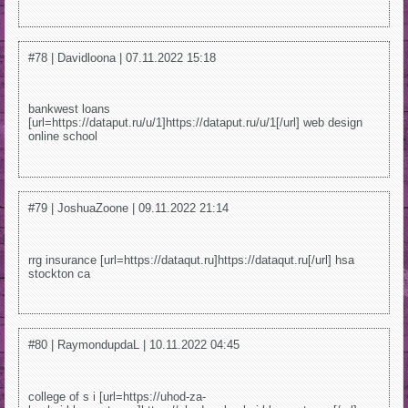
#78 | Davidloona | 07.11.2022 15:18
bankwest loans
[url=https://dataput.ru/u/1]https://dataput.ru/u/1[/url] web design
online school
#79 | JoshuaZoone | 09.11.2022 21:14
rrg insurance [url=https://dataqut.ru]https://dataqut.ru[/url] hsa
stockton ca
#80 | RaymondupdaL | 10.11.2022 04:45
college of s i [url=https://uhod-za-