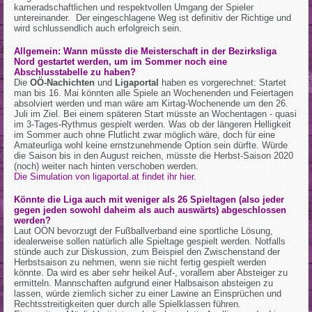
kameradschaftlichen und respektvollen Umgang der Spieler
untereinander. Der eingeschlagene Weg ist definitiv der Richtige und
wird schlussendlich auch erfolgreich sein.
Allgemein: Wann müsste die Meisterschaft in der Bezirksliga
Nord gestartet werden, um im Sommer noch eine
Abschlusstabelle zu haben?
Die
OÖ-Nachichten
und
Ligaportal
haben es vorgerechnet: Startet
man bis 16. Mai könnten alle Spiele an Wochenenden und Feiertagen
absolviert werden und man wäre am Kirtag-Wochenende um den 26.
Juli im Ziel. Bei einem späteren Start müsste an Wochentagen - quasi
im 3-Tages-Rythmus gespielt werden. Was ob der längeren Helligkeit
im Sommer auch ohne Flutlicht zwar möglich wäre, doch für eine
Amateurliga wohl keine ernstzunehmende Option sein dürfte. Würde
die Saison bis in den August reichen, müsste die Herbst-Saison 2020
(noch) weiter nach hinten verschoben werden.
Die Simulation von ligaportal.at findet ihr hier.
Könnte die Liga auch mit weniger als 26 Spieltagen (also jeder
gegen jeden sowohl daheim als auch auswärts) abgeschlossen
werden?
Laut OÖN bevorzugt der Fußballverband eine sportliche Lösung,
idealerweise sollen natürlich alle Spieltage gespielt werden. Notfalls
stünde auch zur Diskussion, zum Beispiel den Zwischenstand der
Herbstsaison zu nehmen, wenn sie nicht fertig gespielt werden
könnte. Da wird es aber sehr heikel Auf-, vorallem aber Absteiger zu
ermitteln. Mannschaften aufgrund einer Halbsaison absteigen zu
lassen, würde ziemlich sicher zu einer Lawine an Einsprüchen und
Rechtsstreitigkeiten quer durch alle Spielklassen führen.