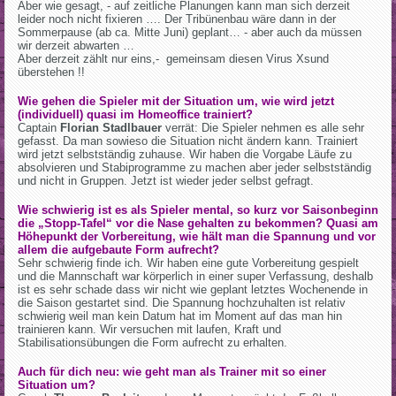
Aber wie gesagt, - auf zeitliche Planungen kann man sich derzeit
leider noch nicht fixieren …. Der Tribünenbau wäre dann in der
Sommerpause (ab ca. Mitte Juni) geplant… - aber auch da müssen
wir derzeit abwarten …
Aber derzeit zählt nur eins,- gemeinsam diesen Virus Xsund
überstehen !!
Wie gehen die Spieler mit der Situation um, wie wird jetzt
(individuell) quasi im Homeoffice trainiert?
Captain
Florian Stadlbauer
verrät: Die Spieler nehmen es alle sehr
gefasst. Da man sowieso die Situation nicht ändern kann. Trainiert
wird jetzt selbstständig zuhause. Wir haben die Vorgabe Läufe zu
absolvieren und Stabiprogramme zu machen aber jeder selbstständig
und nicht in Gruppen. Jetzt ist wieder jeder selbst gefragt.
Wie schwierig ist es als Spieler mental, so kurz vor Saisonbeginn
die „Stopp-Tafel“ vor die Nase gehalten zu bekommen? Quasi am
Höhepunkt der Vorbereitung, wie hält man die Spannung und vor
allem die aufgebaute Form aufrecht?
Sehr schwierig finde ich. Wir haben eine gute Vorbereitung gespielt
und die Mannschaft war körperlich in einer super Verfassung, deshalb
ist es sehr schade dass wir nicht wie geplant letztes Wochenende in
die Saison gestartet sind. Die Spannung hochzuhalten ist relativ
schwierig weil man kein Datum hat im Moment auf das man hin
trainieren kann. Wir versuchen mit laufen, Kraft und
Stabilisationsübungen die Form aufrecht zu erhalten.
Auch für dich neu: wie geht man als Trainer mit so einer
Situation um?