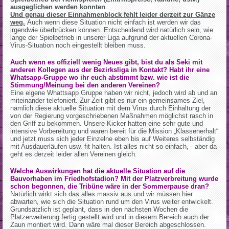
ausgeglichen werden konnten
.
Und genau dieser Einnahmenblock fehlt leider derzeit zur Gänze
weg.
Auch wenn diese Situation nicht einfach ist werden wir das
irgendwie überbrücken können. Entscheidend wird natürlich sein, wie
lange der Spielbetrieb in unserer Liga aufgrund der aktuellen Corona-
Virus-Situation noch eingestellt bleiben muss.
Auch wenn es offiziell wenig Neues gibt, bist du als Seki mit
anderen Kollegen aus der Bezirksliga in Kontakt? Habt ihr eine
Whatsapp-Gruppe wo ihr euch abstimmt bzw. wie ist die
Stimmung/Meinung bei den anderen Vereinen?
Eine eigene Whattsapp Gruppe haben wir nicht, jedoch wird ab und an
miteinander telefoniert. Zur Zeit gibt es nur ein gemeinsames Ziel,
nämlich diese aktuelle Situation mit dem Virus durch Einhaltung der
von der Regierung vorgeschriebenen Maßnahmen möglichst rasch in
den Griff zu bekommen. Unsere Kicker hatten eine sehr gute und
intensive Vorbereitung und waren bereit für die Mission „Klassenerhalt“
und jetzt muss sich jeder Einzelne eben bis auf Weiteres selbständig
mit Ausdauerläufen usw. fit halten. Ist alles nicht so einfach, - aber da
geht es derzeit leider allen Vereinen gleich.
Welche Auswirkungen hat die aktuelle Situation auf die
Bauvorhaben im Friedhofstadion? Mit der Platzverbreitung wurde
schon begonnen, die Tribüne wäre in der Sommerpause dran?
Natürlich wirkt sich das alles massiv aus und wir müssen hier
abwarten, wie sich die Situation rund um den Virus weiter entwickelt.
Grundsätzlich ist geplant, dass in den nächsten Wochen die
Platzerweiterung fertig gestellt wird und in diesem Bereich auch der
Zaun montiert wird. Dann wäre mal dieser Bereich abgeschlossen.