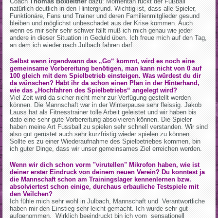
Coach
Thomas Boxleitner
dazu: Momentan rückt der Fußball
natürlich deutlich in den Hintergrund. Wichtig ist, dass alle Spieler,
Funktionäre, Fans und Trainer und deren Familienmitglieder gesund
bleiben und möglichst unbeschadet aus der Krise kommen. Auch
wenn es mir sehr sehr schwer fällt muß ich mich genau wie jeder
andere in dieser Situation in Geduld üben. Ich freue mich auf den Tag,
an dem ich wieder nach Julbach fahren darf.
Selbst wenn irgendwann das „Go“ kommt, wird es noch eine
gemeinsame Vorbereitung benötigen, man kann nicht von 0 auf
100 gleich mit dem Spielbetrieb einsteigen. Was würdest du dir
da wünschen? Habt ihr da schon einen Plan in der Hinterhand,
wie das „Hochfahren des Spielbetriebs“ angelegt wird?
Viel Zeit wird da sicher nicht mehr zur Verfügung gestellt werden
können. Die Mannschaft war in der Winterpause sehr fleissig. Jakob
Lauss hat als Fitnesstrainer tolle Arbeit geleistet und wir haben bis
dato eine sehr gute Vorbereitung absolvieren können. Die Spieler
haben meine Art Fussball zu spielen sehr schnell verstanden. Wir sind
also gut gerüstet auch sehr kurzfristig wieder spielen zu können.
Sollte es zu einer Wiederaufnahme des Spielbetriebes kommen, bin
ich guter Dinge, dass wir unser gemeinsames Ziel erreichen werden.
Wenn wir dich schon vorm "virutellen" Mikrofon haben, wie ist
deiner erster Eindruck von deinem neuen Verein? Du konntest ja
die Mannschaft schon am Trainingslager kennenlernen bzw.
absolviertest schon einige, durchaus erbauliche Testspiele mit
den Veilchen?
Ich fühle mich sehr wohl in Julbach, Mannschaft und Verantwortliche
haben mir den Einstieg sehr leicht gemacht. Ich wurde sehr gut
aufgenommen. Wirklich beeindruckt bin ich vom sensationell