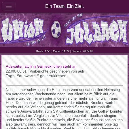
Ein Team. Ein Ziel.
Heute: 1771 | Monat: 14779 | Gesamt: 2055691
Auswärtsmatch in Gallneukirchen steht an
22.09. 06:51 | Vorberichte geschrieben von auli
Tags: #auswärts # gallneukirchen
Noch immer schwingen die Emotionen vom sensationellen Heimsieg
am vergangenen Wochenende nach. Vor allem beim Blick auf die
Tabelle wird dem einen oder anderen sicher mehr als nur warm ums
Herz. Doch nun wurde genug gefeiert, der nächste Brocken wartet
bereits auf die Veilchen, am kommenden Samstag tritt man die
schwere Auswärtsfahrt zum SV Gallneukirchen an. Die Gallier konnten
sich zueletzt im Vergleich zur Vorsaison ebenfalls deutlich steigern
und bereits fleißig Punkte sammeln, die Boxleitner-Schützlinge sollten
also gewarnt sein, dennoch will man auch am kommenden Spieltag
natürlich nach Möglichkeit weitere Punkte auf das Tableu bringen und