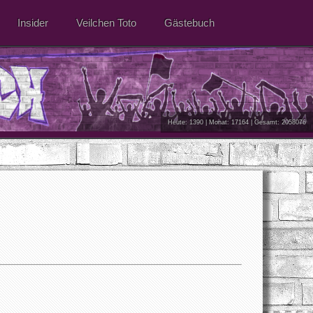
Insider
Veilchen Toto
Gästebuch
Heute: 1390 | Monat: 17164 | Gesamt: 2058076