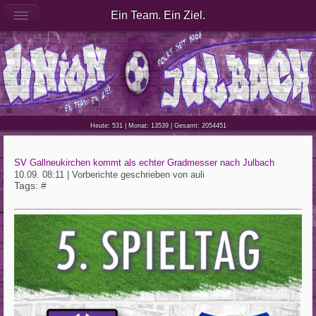
Ein Team. Ein Ziel.
Heute: 531 | Monat: 13539 | Gesamt: 2054451
SV Gallneukirchen kommt als echter Gradmesser nach Julbach
10.09. 08:11 | Vorberichte geschrieben von auli
Tags: #