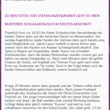
ZU DEN FOTOS VON STEFAN ANZENGRUBER GEHT ES HIER!
MUNTERER SCHLAGABTAUSCH IM ERSTEN ABSCHNITT
Pünktlich kurz vor 16:00 Uhr führte Schiedsrichter Hemetsberger die
beiden Teams dann auf den herrlichen Rasen im Meranstadion. Nur
wenige Augenblicke später fanden die Veilchen dann auch bereits eine
erste Möglichkeit vor. Jakob Lauss verfehlt in dieser Aktion aber
vorerst noch den Kasten von Keeper Schwingshandl deutlich. Das
Spiel zu Beginn auf Augenhöhe, beide Teams mit schnellen
Kombinationen, doch die beiden Hinterreihen standen vorerst gut und
ließen nur wenig Zwingendes zu. Nach zehn Minuten dann die größte
Chance der Gäste, ein Kopfball von Thomas Punz geht nach einer
Ecke nur Zentimeter am Tor vorbei. Auch in der Folge teilten sich die
beiden Mannschaften den Ballbesitz vorerst brüderlich auf.
Knapp 25 Minuten waren dann gespielt und der Torbann sollte durch
eine Standardsituation gebrochen werden. Nach einem Foulspiel
außerhalb des Strafraums der Gäste tritt Oliver Eckerstorfer zum
Freistoß an. Der junge Innenverteidiger hält mit seiner linken Klebe
einfach mal drauf, der Ball wandert zwar zentral Richtung Gehäuse,
schlägt dabei aber gleich mehrere "Kurven" und wird so zum
unhaltbaren Geschoss für den Gäste-Goalie. Der Jubel groß, 1:0 für