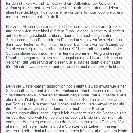
für den starken Auftritt. Erneut wird ein Ballverlust der Gäste im
Aufbauspiel zur perfekten Vorlage für Jakob Lauss, der aus leicht
abseitsverdächtiger Position alleine vor dem Torhüter cool bleibt und
mehr als verdient auf 2:0 stellt.
Nur zehn Minuten später sind die Hausherren weiterhin am Drücker
und haben den Matchball auf dem Fuss. Michael Kasper wird perfekt
auf die Reise geschickt, umkurvt dann auch noch elegant den
Schlussmann aus Freistadt. Im Fall und aus spitzem Winkel trifft er
dann aber leider nur Aluminium und der Ball knallt von der Stange ab.
So blieb das Spiel noch offen und der SV Freistadt versuchte in der
Schlussphase doch noch einmal heranzukommen. Aufgrund einiger
Unterbrechungen vor allem verletzungsbedingter Natur auf Seiten der
Veilchen, gut Besserung an dieser Stelle, gab es dann gleich satte
fünf Minuten Nachspielzeit und die wurden nochmals etwas hektisch.
Denn die Gäste kamen tatsächlich noch einmal zu so etwas wie einer
Schlussoffensive und Justin Himmelbauer öffnete noch einmal den
Spannungsdeckel in der entschieden geglaubten Partie. Ebenfalls aus
abseitsverdächtiger Position kann er Daniel Buchmaier sehenswert
per Schuss ins Kreuzeck bezwingen und noch waren etwas mehr als
drei Minuten zu gehen. Als dann auch noch unser Kapitän
verletzungsbedingt lange liegen blieb erweiterte sich die Nachspielzeit
erneut, doch die Veilchen spielten es cool zu Ende und der mehr als
verdiente Heimsieg war dann auch endlich in trockenen Tüchern. Vor
allem in Hälft zwei hätten sich die Violetten das Leben mit einem
weiteren Treffer deutlich einfacher machen können, aber was am Ende