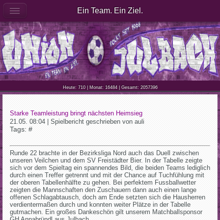
Ein Team. Ein Ziel.
Heute: 710 | Monat: 16484 | Gesamt: 2057396
Starke Teamleistung bringt nächsten Heimsieg
21.05. 08:04 | Spielbericht geschrieben von auli
Tags: #
Runde 22 brachte in der Bezirksliga Nord auch das Duell zwischen
unseren Veilchen und dem SV Freistädter Bier. In der Tabelle zeigte
sich vor dem Spieltag ein spannendes Bild, die beiden Teams lediglich
durch einen Treffer getrennt und mit der Chance auf Tuchfühlung mit
der oberen Tabellenhälfte zu gehen. Bei perfektem Fussballwetter
zeigten die Mannschaften den Zuschauern dann auch einen lange
offenen Schlagabtausch, doch am Ende setzten sich die Hausherren
verdientermaßen durch und konnten weiter Plätze in der Tabelle
gutmachen. Ein großes Dankeschön gilt unserem Matchballsponsor
GH Annabründl aus Julbach.