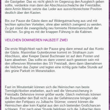
die Gastgeber. Das es nicht gleich im Gegenzug den Ausgleich geben
sollte, verdankte man dann der Abschlussschwäche der Freistädter,
denn Armin Memic setzte das Leder aus aussichtsreichster Position
deutlich über den Kasten.
Bis zur Pause die Gäste dann auf Widergutmachung aus und mit
leichten optischen Vorteilen, ohne aber wirklich zwingend zu werden.
Zu gut stand die zwangsläufig neu formierte Hintermannschaft der
Veilchen. So ging es mit der knappen Führung in die Kabinen.
VEILCHEN DOMINIEREN HALBZEIT ZWEI
Die erste Möglichkeit nach der Pause ging dann erneut auf das Konto
der Gäste. Maximilian Gutenbrunner kommt im Strafraum zum
Abschluss, aber Keeper Daniel Buchmaier ist auf dem Posten und
kann abwehren. Das sollte es dann vorerst auch gewesen sein mit
den offensiven Momenten des SV Freistadt, denn dann übernahmen
die Veilchen das Zepter und legten eine richtig gute halbe Stunde auf
des grüne Parkett im Meranstadion.
Fast im Minutentakt können sich die Heimischen nun beste
Tormöglichkeiten erarbeiten, auch weil die Versunsicherung in
Freistadts Defensive immer größer wurde. Gleich mehrmals können
die Braustädter den Ball nicht aus der Gefahrenzone bringen oder
spielen den Fehlpass zu Julbachs Stürmer, vorerst können die
Heimischen aber kein Kapital aus den sich bietenden Großchancen
schlagen. Erst nach einer Stunde belohnen sich die Julbacher dann