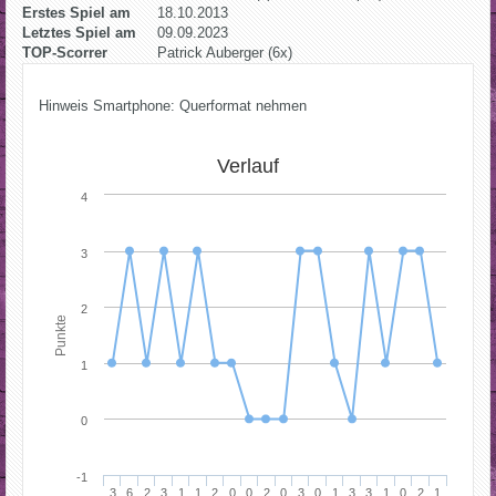
Erstes Spiel am
18.10.2013
Letztes Spiel am
09.09.2023
TOP-Scorrer
Patrick Auberger (6x)
Hinweis Smartphone: Querformat nehmen
Verlauf
4
3
2
Punkte
1
0
-1
3
6
2
3
1
1
2
0
0
2
0
3
0
1
3
3
1
0
2
1