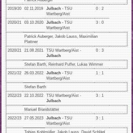
2019/20
02.11.2019
Julbach
- TSU
0 : 2
Wartberg/Aist
2020/21
03.10.2020
Julbach
- TSU
3 : 0
Wartberg/Aist
Patrick Auberger, Jakob Lauss, Maximilian
Plattner
2020/21
21.08.2021
TSU Wartberg/Aist -
0 : 3
Julbach
Stefan Barth, Reinhard Puffer, Lukas Wimmer
2021/22
26.03.2022
Julbach
- TSU
1 : 1
Wartberg/Aist
Stefan Barth
2022/23
22.10.2022
TSU Wartberg/Aist -
3 : 1
Julbach
Manuel Brandstätter
2022/23
27.05.2023
Julbach
- TSU
3 : 1
Wartberg/Aist
Tobias Koblmüller, Jakob Lauss, David Schlägl