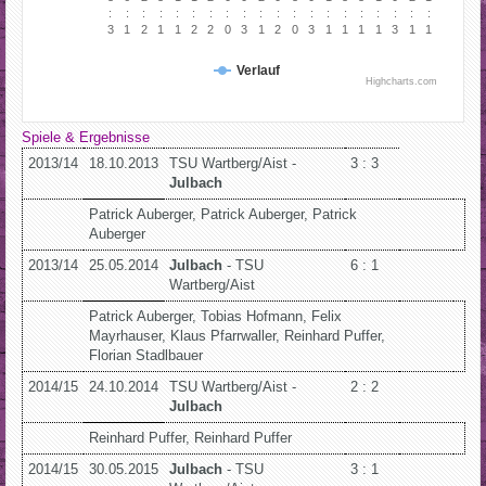
:
:
:
:
:
:
:
:
:
:
:
:
:
:
:
:
:
:
:
:
3
1
2
1
1
2
2
0
3
1
2
0
3
1
1
1
1
3
1
1
Verlauf
Highcharts.com
Spiele & Ergebnisse
2013/14
18.10.2013
TSU Wartberg/Aist -
3 : 3
Julbach
Patrick Auberger, Patrick Auberger, Patrick
Auberger
2013/14
25.05.2014
Julbach
- TSU
6 : 1
Wartberg/Aist
Patrick Auberger, Tobias Hofmann, Felix
Mayrhauser, Klaus Pfarrwaller, Reinhard Puffer,
Florian Stadlbauer
2014/15
24.10.2014
TSU Wartberg/Aist -
2 : 2
Julbach
Reinhard Puffer, Reinhard Puffer
2014/15
30.05.2015
Julbach
- TSU
3 : 1