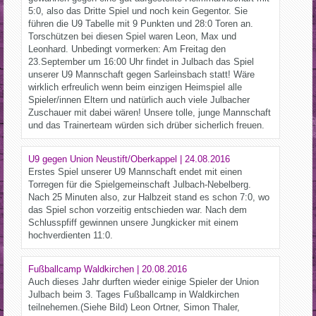
5:0, also das Dritte Spiel und noch kein Gegentor. Sie
führen die U9 Tabelle mit 9 Punkten und 28:0 Toren an.
Torschützen bei diesen Spiel waren Leon, Max und
Leonhard. Unbedingt vormerken: Am Freitag den
23.September um 16:00 Uhr findet in Julbach das Spiel
unserer U9 Mannschaft gegen Sarleinsbach statt! Wäre
wirklich erfreulich wenn beim einzigen Heimspiel alle
Spieler/innen Eltern und natürlich auch viele Julbacher
Zuschauer mit dabei wären! Unsere tolle, junge Mannschaft
und das Trainerteam würden sich drüber sicherlich freuen.
U9 gegen Union Neustift/Oberkappel | 24.08.2016
Erstes Spiel unserer U9 Mannschaft endet mit einen
Torregen für die Spielgemeinschaft Julbach-Nebelberg.
Nach 25 Minuten also, zur Halbzeit stand es schon 7:0, wo
das Spiel schon vorzeitig entschieden war. Nach dem
Schlusspfiff gewinnen unsere Jungkicker mit einem
hochverdienten 11:0.
Fußballcamp Waldkirchen | 20.08.2016
Auch dieses Jahr durften wieder einige Spieler der Union
Julbach beim 3. Tages Fußballcamp in Waldkirchen
teilnehemen.(Siehe Bild) Leon Ortner, Simon Thaler,