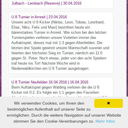
Julbach - Lembach (Reserve) | 30.04.2016
U 8 Turnier in Arnreit | 23.04.2016
Unsere acht U 8 Kicker (Niklas, Leon, Tobias, Leonhard,
Elias, Niko, Felix und Maxi) bestritten heute ein
bärenstarkes Turnier in Arnreit. Wie schon bei den letzten
Turnierspielen verlieren unsere Violetten immer das
Auftaktspiel, dieses mal mit 1:3 gegen Altenfelden. Die
letzten drei Spiele gewinnt unsere Mannschaft suverän und
feierten den höchsten Sieg im Turnier, nämlich ein 11:0
gegen St. Peter. Noch etwas, jeder von den acht Spielern
traf heute ins Tor! Nächste Woche wird in
Niederwaldkirchen ein U 8 Turnier ausgetragen.
U 8 Turnier Neufelden 16.04.2016 | 16.04.2016
Beim Auftaktspiel gegen Walding verloren die die U 8
Kicker mit 0:2. Es folgte ein 1:1 gegen den Favoriten
Altenfelden, bezwangen die Hausherren Neufelden mit 3:0,
siegten 2:0 gegen Sarleinsbach und 3:0 gegen Neustift.
Wir verwenden Cookies, um Ihnen den
✖
Torschützen für Julbach waren Leonhard, Maximilian, Leon,
bestmöglichen Aufenthalt auf unserer Seite zu
Niklas. Insgesamt eine super Leistung von unseren
ermöglichen. Durch die weitere Navigation auf unserer Website
Jungkickern.
stimmen Sie den Cookie-Vereinbarungen zu.
Mehr Infos
↑ HOCH