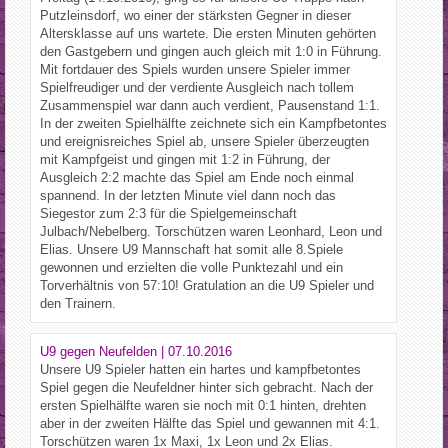
Putzleinsdorf, wo einer der stärksten Gegner in dieser
Altersklasse auf uns wartete. Die ersten Minuten gehörten
den Gastgebern und gingen auch gleich mit 1:0 in Führung.
Mit fortdauer des Spiels wurden unsere Spieler immer
Spielfreudiger und der verdiente Ausgleich nach tollem
Zusammenspiel war dann auch verdient, Pausenstand 1:1.
In der zweiten Spielhälfte zeichnete sich ein Kampfbetontes
und ereignisreiches Spiel ab, unsere Spieler überzeugten
mit Kampfgeist und gingen mit 1:2 in Führung, der
Ausgleich 2:2 machte das Spiel am Ende noch einmal
spannend. In der letzten Minute viel dann noch das
Siegestor zum 2:3 für die Spielgemeinschaft
Julbach/Nebelberg. Torschützen waren Leonhard, Leon und
Elias. Unsere U9 Mannschaft hat somit alle 8.Spiele
gewonnen und erzielten die volle Punktezahl und ein
Torverhältnis von 57:10! Gratulation an die U9 Spieler und
den Trainern.
U9 gegen Neufelden | 07.10.2016
Unsere U9 Spieler hatten ein hartes und kampfbetontes
Spiel gegen die Neufeldner hinter sich gebracht. Nach der
ersten Spielhälfte waren sie noch mit 0:1 hinten, drehten
aber in der zweiten Hälfte das Spiel und gewannen mit 4:1.
Torschützen waren 1x Maxi, 1x Leon und 2x Elias.