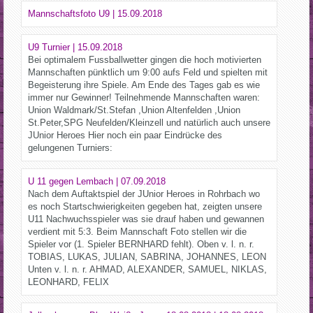
Mannschaftsfoto U9 | 15.09.2018
U9 Turnier | 15.09.2018
Bei optimalem Fussballwetter gingen die hoch motivierten
Mannschaften pünktlich um 9:00 aufs Feld und spielten mit
Begeisterung ihre Spiele. Am Ende des Tages gab es wie
immer nur Gewinner! Teilnehmende Mannschaften waren:
Union Waldmark/St.Stefan ,Union Altenfelden ,Union
St.Peter,SPG Neufelden/Kleinzell und natürlich auch unsere
JUnior Heroes Hier noch ein paar Eindrücke des
gelungenen Turniers:
U 11 gegen Lembach | 07.09.2018
Nach dem Auftaktspiel der JUnior Heroes in Rohrbach wo
es noch Startschwierigkeiten gegeben hat, zeigten unsere
U11 Nachwuchsspieler was sie drauf haben und gewannen
verdient mit 5:3. Beim Mannschaft Foto stellen wir die
Spieler vor (1. Spieler BERNHARD fehlt). Oben v. l. n. r.
TOBIAS, LUKAS, JULIAN, SABRINA, JOHANNES, LEON
Unten v. l. n. r. AHMAD, ALEXANDER, SAMUEL, NIKLAS,
LEONHARD, FELIX