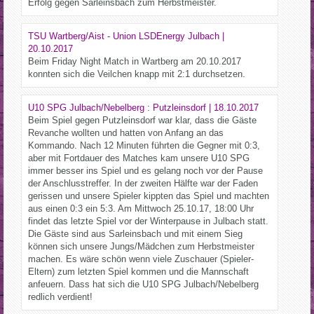
Erfolg gegen Sarleinsbach zum Herbstmeister.
TSU Wartberg/Aist - Union LSDEnergy Julbach |
20.10.2017
Beim Friday Night Match in Wartberg am 20.10.2017
konnten sich die Veilchen knapp mit 2:1 durchsetzen.
U10 SPG Julbach/Nebelberg : Putzleinsdorf | 18.10.2017
Beim Spiel gegen Putzleinsdorf war klar, dass die Gäste
Revanche wollten und hatten von Anfang an das
Kommando. Nach 12 Minuten führten die Gegner mit 0:3,
aber mit Fortdauer des Matches kam unsere U10 SPG
immer besser ins Spiel und es gelang noch vor der Pause
der Anschlusstreffer. In der zweiten Hälfte war der Faden
gerissen und unsere Spieler kippten das Spiel und machten
aus einen 0:3 ein 5:3. Am Mittwoch 25.10.17, 18:00 Uhr
findet das letzte Spiel vor der Winterpause in Julbach statt.
Die Gäste sind aus Sarleinsbach und mit einem Sieg
können sich unsere Jungs/Mädchen zum Herbstmeister
machen. Es wäre schön wenn viele Zuschauer (Spieler-
Eltern) zum letzten Spiel kommen und die Mannschaft
anfeuern. Dass hat sich die U10 SPG Julbach/Nebelberg
redlich verdient!