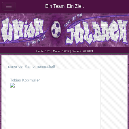
Ein Team. Ein Ziel.
Heute: 1311 | Monat: 19212 | Gesamt: 2060124
Trainer der Kampfmannschaft
Tobias Koblmüller