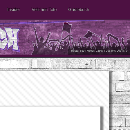
Insider
Veilchen Toto
Gästebuch
Heute: 859 | Monat: 13867 | Gesamt: 2054779