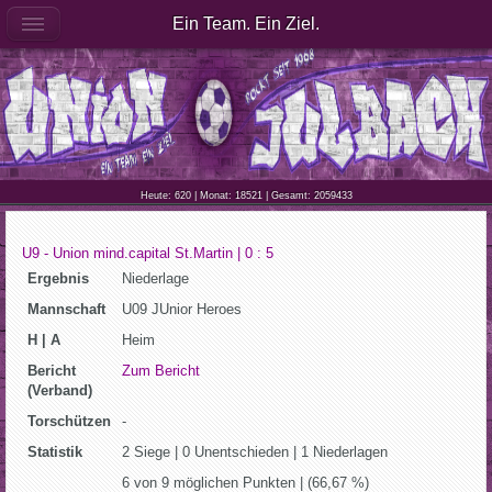
Ein Team. Ein Ziel.
Heute: 620 | Monat: 18521 | Gesamt: 2059433
U9 - Union mind.capital St.Martin | 0 : 5
Ergebnis
Niederlage
Mannschaft
U09 JUnior Heroes
H | A
Heim
Bericht
Zum Bericht
(Verband)
Torschützen
-
Statistik
2 Siege | 0 Unentschieden | 1 Niederlagen
6 von 9 möglichen Punkten | (66,67 %)