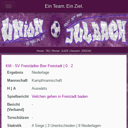
Ein Team. Ein Ziel.
Heute: 782 | Monat: 11429 | Gesamt: 2052341
KM - SV Freistädter Bier Freistadt | 0 : 2
Ergebnis
Niederlage
Mannschaft
Kampfmannschaft
H | A
Auswärts
Spielbericht
Veilchen gehen in Freistadt baden
Bericht
-
(Verband)
Torschützen
-
Statistik
4 Siege | 3 Unentschieden | 9 Niederlagen