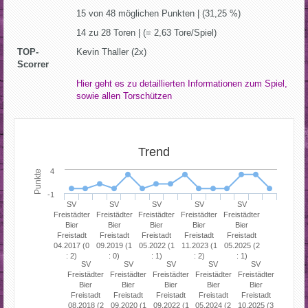
15 von 48 möglichen Punkten | (31,25 %)
14 zu 28 Toren | (= 2,63 Tore/Spiel)
TOP-
Kevin Thaller (2x)
Scorrer
Hier geht es zu detaillierten Informationen zum Spiel,
sowie allen Torschützen
Trend
4
Punkte
-1
SV
SV
SV
SV
SV
Freistädter
Freistädter
Freistädter
Freistädter
Freistädter
Bier
Bier
Bier
Bier
Bier
Freistadt
Freistadt
Freistadt
Freistadt
Freistadt
04.2017 (0
09.2019 (1
05.2022 (1
11.2023 (1
05.2025 (2
: 2)
: 0)
: 1)
: 2)
: 1)
SV
SV
SV
SV
SV
Freistädter
Freistädter
Freistädter
Freistädter
Freistädter
Bier
Bier
Bier
Bier
Bier
Freistadt
Freistadt
Freistadt
Freistadt
Freistadt
08.2018 (2
09.2020 (1
09.2022 (1
05.2024 (2
10.2025 (3