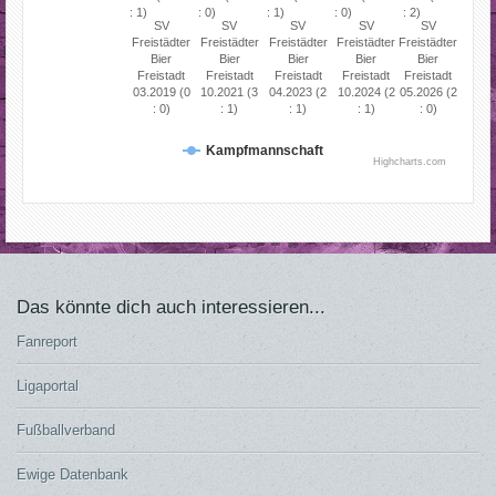
: 1)
: 0)
: 1)
: 0)
: 2)
SV
SV
SV
SV
SV
Freistädter
Freistädter
Freistädter
Freistädter
Freistädter
Bier
Bier
Bier
Bier
Bier
Freistadt
Freistadt
Freistadt
Freistadt
Freistadt
03.2019 (0
10.2021 (3
04.2023 (2
10.2024 (2
05.2026 (2
: 0)
: 1)
: 1)
: 1)
: 0)
Kampfmannschaft
Highcharts.com
Das könnte dich auch interessieren...
Fanreport
Ligaportal
Fußballverband
Ewige Datenbank