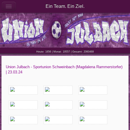
Ein Team. Ein Ziel.
Heute: 1656 | Monat: 19557 | Gesamt: 2060469
Union Julbach - Sportunion Schweinbach (Magdalena Rammerstorfer)
| 23.03.24