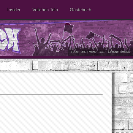
Insider
Veilchen Toto
Gästebuch
Heute: 1653 | Monat: 17427 | Gesamt: 2058339