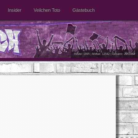
Insider
Veilchen Toto
Gästebuch
Heute: 1895 | Monat: 12542 | Gesamt: 2053454