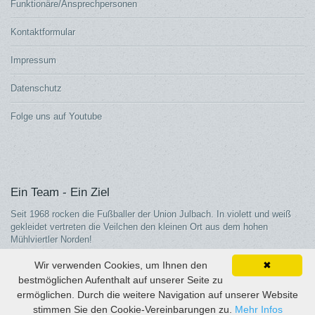
Funktionäre/Ansprechpersonen
Kontaktformular
Impressum
Datenschutz
Folge uns auf Youtube
Ein Team - Ein Ziel
Seit 1968 rocken die Fußballer der Union Julbach. In violett und weiß
gekleidet vertreten die Veilchen den kleinen Ort aus dem hohen
Mühlviertler Norden!
Wir verwenden Cookies, um Ihnen den
✖
bestmöglichen Aufenthalt auf unserer Seite zu
ermöglichen. Durch die weitere Navigation auf unserer Website
© Fußball-julbach.at | Administratorzugang:
Zur Anmeldung
stimmen Sie den Cookie-Vereinbarungen zu.
Mehr Infos