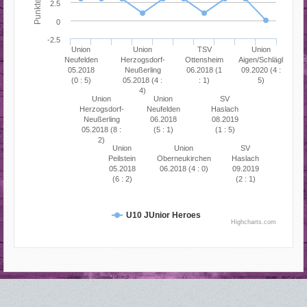
Punkte
2.5
0
-2.5
Union
Union
TSV
Union
Neufelden
Herzogsdorf-
Ottensheim
Aigen/Schlägl
05.2018
Neußerling
06.2018 (1
09.2020 (4 :
(0 : 5)
05.2018 (4 :
: 1)
5)
4)
Union
Union
SV
Herzogsdorf-
Neufelden
Haslach
Neußerling
06.2018
08.2019
05.2018 (8 :
(5 : 1)
(1 : 5)
2)
Union
Union
SV
Peilstein
Oberneukirchen
Haslach
05.2018
06.2018 (4 : 0)
09.2019
(6 : 2)
(2 : 1)
U10 JUnior Heroes
Highcharts.com