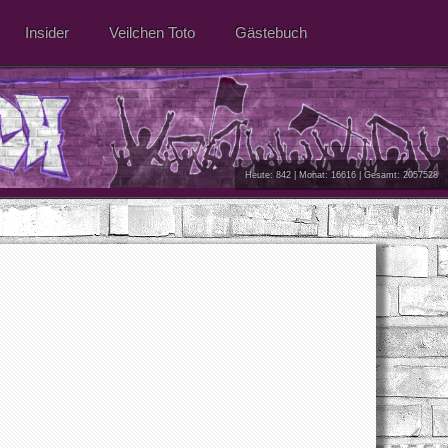
Insider
Veilchen Toto
Gästebuch
Heute: 842 | Monat: 16616 | Gesamt: 2057528