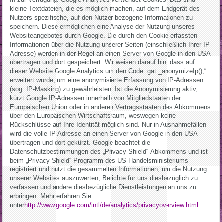
kleine Textdateien, die es möglich machen, auf dem Endgerät des
Nutzers spezifische, auf den Nutzer bezogene Informationen zu
speichern. Diese ermöglichen eine Analyse der Nutzung unseres
Websiteangebotes durch Google. Die durch den Cookie erfassten
Informationen über die Nutzung unserer Seiten (einschließlich Ihrer IP-
Adresse) werden in der Regel an einen Server von Google in den USA
übertragen und dort gespeichert. Wir weisen darauf hin, dass auf
dieser Website Google Analytics um den Code „gat._anonymizeIp();“
erweitert wurde, um eine anonymisierte Erfassung von IP-Adressen
(sog. IP-Masking) zu gewährleisten. Ist die Anonymisierung aktiv,
kürzt Google IP-Adressen innerhalb von Mitgliedstaaten der
Europäischen Union oder in anderen Vertragsstaaten des Abkommens
über den Europäischen Wirtschaftsraum, weswegen keine
Rückschlüsse auf Ihre Identität möglich sind. Nur in Ausnahmefällen
wird die volle IP-Adresse an einen Server von Google in den USA
übertragen und dort gekürzt. Google beachtet die
Datenschutzbestimmungen des „Privacy Shield“-Abkommens und ist
beim „Privacy Shield“-Programm des US-Handelsministeriums
registriert und nutzt die gesammelten Informationen, um die Nutzung
unserer Websites auszuwerten, Berichte für uns diesbezüglich zu
verfassen und andere diesbezügliche Dienstleistungen an uns zu
erbringen. Mehr erfahren Sie
unter
http://www.google.com/intl/de/analytics/privacyoverview.html
.