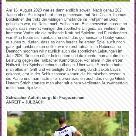
Am 16. August 2020 war es dann endlich soweit. Nach genau 282
Tagen ohne Punktspiel trat man gemeinsam mit Neo-Coach Thomas
Boxleitner, der trotz der widrigen Umstände im Frühjahr an Bord
geblieben war, die Reise nach Halbach an. Ehrlicherweise muss man
sagen, dass vorerst weniger der sportliche Ehrgeiz, als vielmehr die
immense Vorfreude die treibende Kraft bei Spielern und Funktionären
war. Man freute sich einfach, endlich das gemeinsame Hobby wieder
ausüben zu dürfen, dass es dann bereits im ersten Spiel auch noch
ganz gut funktionieren sollte, war vorerst tatsächlich Nebensache.
Dennoch möchten wir natürlich auch die sportlichen Leistungen im
Jahr 2020 für euch näher beleuchten und da konnte man auf die tolle
Leistung gegen die Haibacher Kampftruppe, vor allem in der ersten
Halbzeit des Spiels durchaus aufbauen. Über weite Strecken hatte
man alles im Griff und verteidigte die Führung durch Jakob Lauss
gekonnt, erst in der Schlussphase kamen die Heimischen besser in
die Partie und man hatte in ein, zwei Szenen auch das nötige Glück.
Unterm Strich startete man aber mit einem verdienten Auswärtserfolg
in die neue Spielzeit.
Schwacher Auftritt sorgt für Fragezeichen
ANREIT – JULBACH