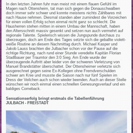
In den letzten Jahren fuhr man meist mit einem flauen Gefühl im
Magen nach Ottensheim, tat man sich gegen die Donauschwalben
doch immer sehr schwer und konnte meistens nichts Zählbares mit
nach Hause nehmen. Diesmal standen aber zumindest die Vorzeichen
für einen vollen Erfolg schon einmal nicht ganz so schlecht. Die
Hausherren stehen mitten in einem Umbau der Mannschaft, haben
den Altersschnitt massiv gesenkt und setzen nun auch vermehrt auf
regionale Talente. Spielerisch wissen die Jungspunde durchaus zu
überzeugen, doch am Ende des Tages setzte sich die geballte violett-
weiße Routine an diesem Nachmittag durch. Michael Kasper und
Jakob Lauss brachten die Julbacher schon vor der Pause auf die
richtige Richtung, nach rund einer Stunde veredelte Kapitän Florian
Stadlbauer per Traumtor den 3:0 Sieg. Am Ende wurde der
überzeugende Auftritt aber leider von der schweren Verletzung von
Manuel Brandstätter überschattet. Der Ottensheimer verletzte sich
ausgerechnet gegen seine Ex-Kollegen ohne Fremdverschulden
schwer am Knie und musste die Saison nach nur fünf Spielen im
Dress der Veilchen auch schon wieder beenden. Auch an dieser Stelle
wünschen wir noch einmal einen schnellen Genesungsverlauf und ein
baldiges Comeback.
Sensationserfolg bringt erstmals die Tabellenführung
JULBACH - FREISTADT