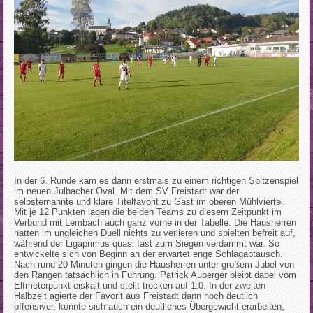
In der 6. Runde kam es dann erstmals zu einem richtigen Spitzenspiel
im neuen Julbacher Oval. Mit dem SV Freistadt war der
selbsternannte und klare Titelfavorit zu Gast im oberen Mühlviertel.
Mit je 12 Punkten lagen die beiden Teams zu diesem Zeitpunkt im
Verbund mit Lembach auch ganz vorne in der Tabelle. Die Hausherren
hatten im ungleichen Duell nichts zu verlieren und spielten befreit auf,
während der Ligaprimus quasi fast zum Siegen verdammt war. So
entwickelte sich von Beginn an der erwartet enge Schlagabtausch.
Nach rund 20 Minuten gingen die Hausherren unter großem Jubel von
den Rängen tatsächlich in Führung. Patrick Auberger bleibt dabei vom
Elfmeterpunkt eiskalt und stellt trocken auf 1:0. In der zweiten
Halbzeit agierte der Favorit aus Freistadt dann noch deutlich
offensiver, konnte sich auch ein deutliches Übergewicht erarbeiten,