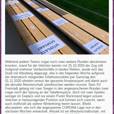
Während andere Teams sogar noch zwei weitere Runden absolvieren
konnten, stand für die Veilchen bereits mit 25.10.2020 der Zug still.
Aufgrund mehrerer Verdachtsfälle in beiden Reihen, wurde erst das
Duell mit Altenberg abgesagt, ehe in der folgenden Woche aufgrund
der dramatisch steigenden Infektionszahlen per Samstag den
01.11.2020 ohnehin erneut der gesamte Amateursport und damit auch
die aktuelle Meisterschaft unterbrochen werden musste. Dem SV
Freistadt gelang mit zwei Siegen in den angesprochenen Runden zwar
sogar noch der Sprung an die Tabellenspitze, doch mit zwei Spielen
weniger im Gepäck und nur einem Punkt Rückstand liegen unsere
Veilchen in herausragender Position und können sich zurecht, wenn
auch inoffiziell als wahrer Winterkönig feiern lassen. Bleibt
abzuwarten, wie sich die angespannte CORONA-Lage nun in den
nächsten Wochen entwickelt. Aktuell ist ein Meisterschaftsstart, mit