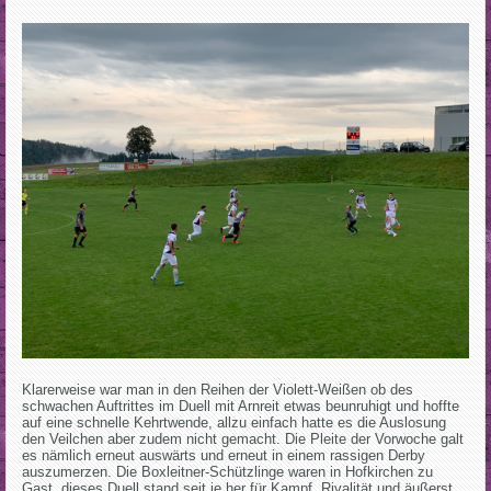
Klarerweise war man in den Reihen der Violett-Weißen ob des
schwachen Auftrittes im Duell mit Arnreit etwas beunruhigt und hoffte
auf eine schnelle Kehrtwende, allzu einfach hatte es die Auslosung
den Veilchen aber zudem nicht gemacht. Die Pleite der Vorwoche galt
es nämlich erneut auswärts und erneut in einem rassigen Derby
auszumerzen. Die Boxleitner-Schützlinge waren in Hofkirchen zu
Gast, dieses Duell stand seit je her für Kampf, Rivalität und äußerst