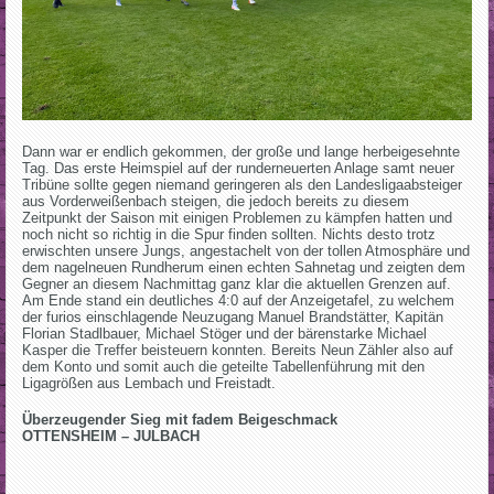
Dann war er endlich gekommen, der große und lange herbeigesehnte
Tag. Das erste Heimspiel auf der runderneuerten Anlage samt neuer
Tribüne sollte gegen niemand geringeren als den Landesligaabsteiger
aus Vorderweißenbach steigen, die jedoch bereits zu diesem
Zeitpunkt der Saison mit einigen Problemen zu kämpfen hatten und
noch nicht so richtig in die Spur finden sollten. Nichts desto trotz
erwischten unsere Jungs, angestachelt von der tollen Atmosphäre und
dem nagelneuen Rundherum einen echten Sahnetag und zeigten dem
Gegner an diesem Nachmittag ganz klar die aktuellen Grenzen auf.
Am Ende stand ein deutliches 4:0 auf der Anzeigetafel, zu welchem
der furios einschlagende Neuzugang Manuel Brandstätter, Kapitän
Florian Stadlbauer, Michael Stöger und der bärenstarke Michael
Kasper die Treffer beisteuern konnten. Bereits Neun Zähler also auf
dem Konto und somit auch die geteilte Tabellenführung mit den
Ligagrößen aus Lembach und Freistadt.
Überzeugender Sieg mit fadem Beigeschmack
OTTENSHEIM – JULBACH