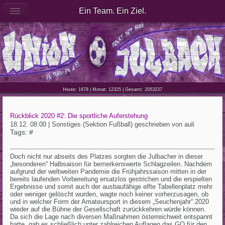
Ein Team. Ein Ziel.
Heute: 1678 | Monat: 12325 | Gesamt: 2053237
Rückblick 2020 #2: Die sportliche Auferstehung
18.12. 08:00 | Sonstiges (Sektion Fußball) geschrieben von auli
Tags: #
Doch nicht nur abseits des Platzes sorgten die Julbacher in dieser
„besonderen“ Halbsaison für bemerkenswerte Schlagzeilen. Nachdem
aufgrund der weltweiten Pandemie die Frühjahrssaison mitten in der
bereits laufenden Vorbereitung ersatzlos gestrichen und die erspielten
Ergebnisse und somit auch der ausbaufähige elfte Tabellenplatz mehr
oder weniger gelöscht wurden, wagte noch keiner vorherzusagen, ob
und in welcher Form der Amateursport in diesem „Seuchenjahr“ 2020
wieder auf die Bühne der Gesellschaft zurückkehren würde können.
Da sich die Lage nach diversen Maßnahmen österreichweit entspannt
hatte, gab es schließlich unter zahlreichen Auflagen das GO für den