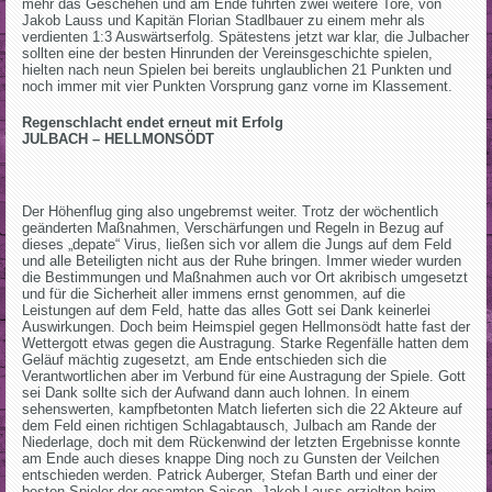
mehr das Geschehen und am Ende führten zwei weitere Tore, von
Jakob Lauss und Kapitän Florian Stadlbauer zu einem mehr als
verdienten 1:3 Auswärtserfolg. Spätestens jetzt war klar, die Julbacher
sollten eine der besten Hinrunden der Vereinsgeschichte spielen,
hielten nach neun Spielen bei bereits unglaublichen 21 Punkten und
noch immer mit vier Punkten Vorsprung ganz vorne im Klassement.
Regenschlacht endet erneut mit Erfolg
JULBACH – HELLMONSÖDT
Der Höhenflug ging also ungebremst weiter. Trotz der wöchentlich
geänderten Maßnahmen, Verschärfungen und Regeln in Bezug auf
dieses „depate“ Virus, ließen sich vor allem die Jungs auf dem Feld
und alle Beteiligten nicht aus der Ruhe bringen. Immer wieder wurden
die Bestimmungen und Maßnahmen auch vor Ort akribisch umgesetzt
und für die Sicherheit aller immens ernst genommen, auf die
Leistungen auf dem Feld, hatte das alles Gott sei Dank keinerlei
Auswirkungen. Doch beim Heimspiel gegen Hellmonsödt hatte fast der
Wettergott etwas gegen die Austragung. Starke Regenfälle hatten dem
Geläuf mächtig zugesetzt, am Ende entschieden sich die
Verantwortlichen aber im Verbund für eine Austragung der Spiele. Gott
sei Dank sollte sich der Aufwand dann auch lohnen. In einem
sehenswerten, kampfbetonten Match lieferten sich die 22 Akteure auf
dem Feld einen richtigen Schlagabtausch, Julbach am Rande der
Niederlage, doch mit dem Rückenwind der letzten Ergebnisse konnte
am Ende auch dieses knappe Ding noch zu Gunsten der Veilchen
entschieden werden. Patrick Auberger, Stefan Barth und einer der
besten Spieler der gesamten Saison, Jakob Lauss erzielten beim