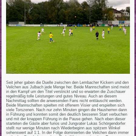
Seit jeher gaben die Duelle zwischen den Lembacher Kickern und den
Veilchen aus Julbach jede Menge her. Beide Mannschaften sind meist
in den Kampf um den Titel verstrickt und so erwarten die Zuschauer
regelmäßig tolle Leistungen und gutes Niveau. Auch an diesem
Nachmittag sollten die anwesenden Fans nicht enttäuscht werden.
Beide Mannschaften spielten mit offenem Visier und erspielten sich
viele Torszenen. Nach nur zehn Minuten gingen die Hausherren dann
in Führung und konnten somit den deutlich besseren Start verbuchen
und mit der knappen Führung in die Pause gehen. Nach eben dieser
starteten die Gäste aber furios und Jungvater Lukas Schörgendorfer
stellt nur wenige Minuten nach Wiederbeginn aus spitzem Winkel
sehenswert auf 1:1. In der Folge dominierten die Veilchen dann immer